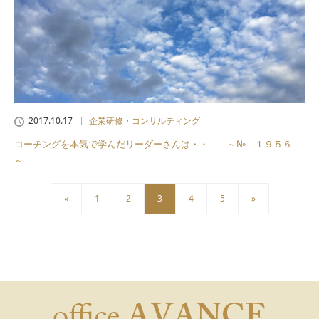
2017.10.17
企業研修・コンサルティング
コーチングを本気で学んだリーダーさんは・・ ～№ １９５６
～
«
1
2
3
4
5
»