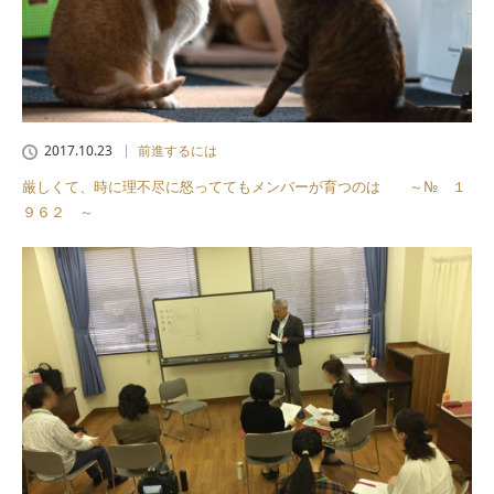
2017.10.23
前進するには
厳しくて、時に理不尽に怒っててもメンバーが育つのは ～№ １
９６２ ～