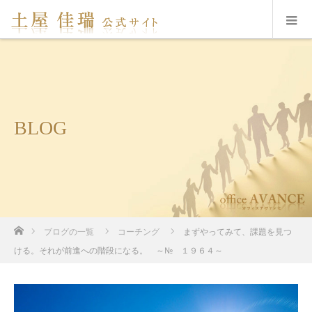
BLOG
ホーム
ブログの一覧
コーチング
まずやってみて、課題を見つ
ける。それが前進への階段になる。 ～№ １９６４～